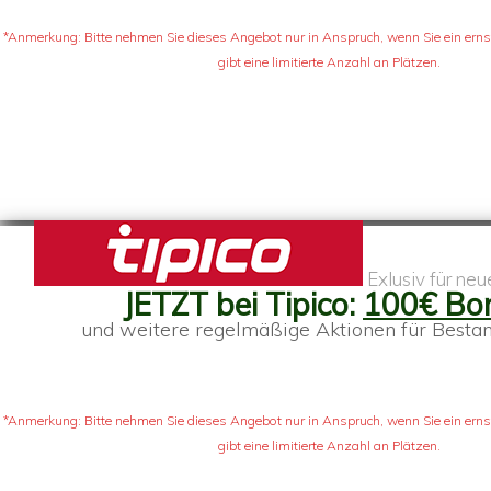
*Anmerkung: Bitte nehmen Sie dieses Angebot nur in Anspruch, wenn Sie ein erns
gibt eine limitierte Anzahl an Plätzen.
Exlusiv für ne
JETZT bei Tipico:
100€ Bo
und weitere regelmäßige Aktionen für Besta
Jetzt bei tipico anmelden
*Anmerkung: Bitte nehmen Sie dieses Angebot nur in Anspruch, wenn Sie ein erns
gibt eine limitierte Anzahl an Plätzen.