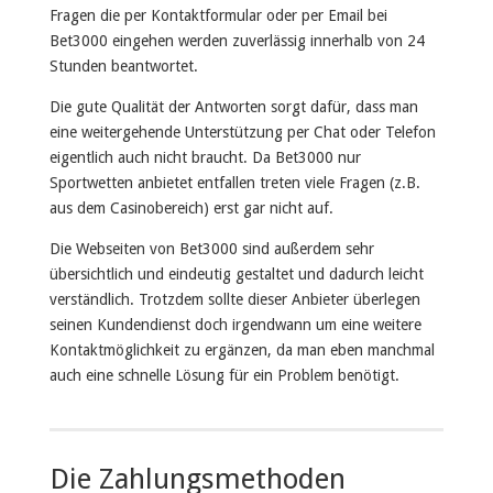
Fragen die per Kontaktformular oder per Email bei
Bet3000 eingehen werden zuverlässig innerhalb von 24
Stunden beantwortet.
Die gute Qualität der Antworten sorgt dafür, dass man
eine weitergehende Unterstützung per Chat oder Telefon
eigentlich auch nicht braucht. Da Bet3000 nur
Sportwetten anbietet entfallen treten viele Fragen (z.B.
aus dem Casinobereich) erst gar nicht auf.
Die Webseiten von Bet3000 sind außerdem sehr
übersichtlich und eindeutig gestaltet und dadurch leicht
verständlich. Trotzdem sollte dieser Anbieter überlegen
seinen Kundendienst doch irgendwann um eine weitere
Kontaktmöglichkeit zu ergänzen, da man eben manchmal
auch eine schnelle Lösung für ein Problem benötigt.
Die Zahlungsmethoden