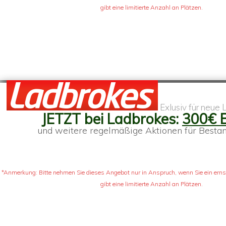
gibt eine limitierte Anzahl an Plätzen.
Exlusiv für neue
JETZT bei Ladbrokes:
300€ 
und weitere regelmäßige Aktionen für Besta
Jetzt bei ladbrokes anmelden
*Anmerkung: Bitte nehmen Sie dieses Angebot nur in Anspruch, wenn Sie ein erns
gibt eine limitierte Anzahl an Plätzen.