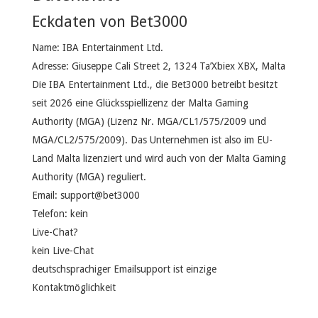
Eckdaten von Bet3000
Name: IBA Entertainment Ltd.
Adresse: Giuseppe Cali Street 2, 1324 Ta’Xbiex XBX, Malta
Die IBA Entertainment Ltd., die Bet3000 betreibt besitzt
seit 2026 eine Glücksspiellizenz der Malta Gaming
Authority (MGA) (Lizenz Nr. MGA/CL1/575/2009 und
MGA/CL2/575/2009). Das Unternehmen ist also im EU-
Land Malta lizenziert und wird auch von der Malta Gaming
Authority (MGA) reguliert.
Email: support@bet3000
Telefon: kein
Live-Chat?
kein Live-Chat
deutschsprachiger Emailsupport ist einzige
Kontaktmöglichkeit