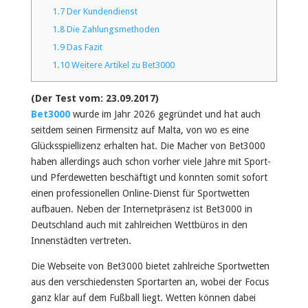
1.7
Der Kundendienst
1.8
Die Zahlungsmethoden
1.9
Das Fazit
1.10
Weitere Artikel zu Bet3000
(Der Test vom: 23.09.2017)
Bet3000
wurde im Jahr 2026 gegründet und hat auch
seitdem seinen Firmensitz auf Malta, von wo es eine
Glücksspiellizenz erhalten hat. Die Macher von Bet3000
haben allerdings auch schon vorher viele Jahre mit Sport-
und Pferdewetten beschäftigt und konnten somit sofort
einen professionellen Online-Dienst für Sportwetten
aufbauen. Neben der Internetpräsenz ist Bet3000 in
Deutschland auch mit zahlreichen Wettbüros in den
Innenstädten vertreten.
Die Webseite von Bet3000 bietet zahlreiche Sportwetten
aus den verschiedensten Sportarten an, wobei der Focus
ganz klar auf dem Fußball liegt. Wetten können dabei