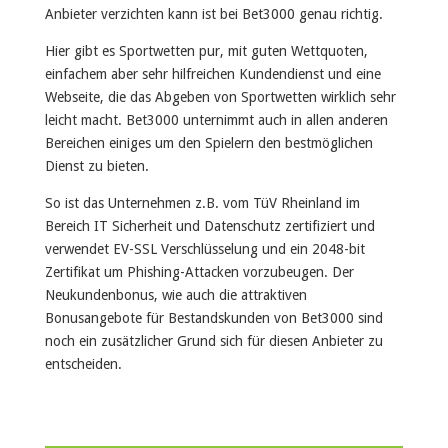
Anbieter verzichten kann ist bei Bet3000 genau richtig.
Hier gibt es Sportwetten pur, mit guten Wettquoten,
einfachem aber sehr hilfreichen Kundendienst und eine
Webseite, die das Abgeben von Sportwetten wirklich sehr
leicht macht. Bet3000 unternimmt auch in allen anderen
Bereichen einiges um den Spielern den bestmöglichen
Dienst zu bieten.
So ist das Unternehmen z.B. vom TüV Rheinland im
Bereich IT Sicherheit und Datenschutz zertifiziert und
verwendet EV-SSL Verschlüsselung und ein 2048-bit
Zertifikat um Phishing-Attacken vorzubeugen. Der
Neukundenbonus, wie auch die attraktiven
Bonusangebote für Bestandskunden von Bet3000 sind
noch ein zusätzlicher Grund sich für diesen Anbieter zu
entscheiden.