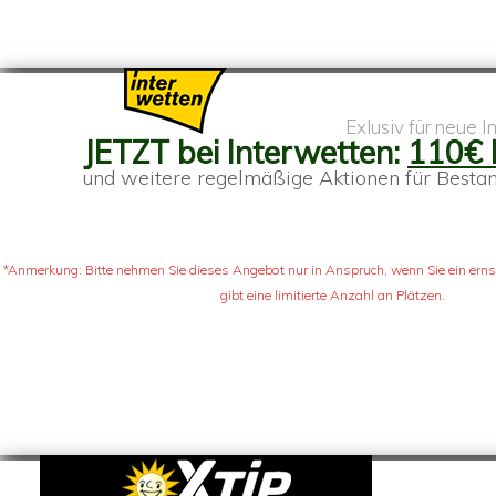
Exlusiv für neue 
JETZT bei Interwetten:
110€ 
und weitere regelmäßige Aktionen für Besta
Jetzt bei interwetten anmelden
*Anmerkung: Bitte nehmen Sie dieses Angebot nur in Anspruch, wenn Sie ein erns
gibt eine limitierte Anzahl an Plätzen.