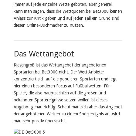
immer auf jede einzelne Wette geboten, aber generell
kann man sagen, dass die Wettquoten bei Bet3000 keinen
Anlass zur Kritik geben und auf jeden Fall ein Grund sind
diesen Online-Buchmacher zu nutzen.
Das Wettangebot
Riesengroß ist das Wettangebot der angebotenen
Sportarten bei Bet3000 nicht. Der Wett Anbieter
konzentriert sich auf die populären Sportarten und legt
hier einen besonderen Focus auf Fußballwetten. Für
Spieler, die also hauptsächlich auf die großen und
bekannten Sportereignisse setzen wollen ist dieses
Angebot genau richtig. Schaut man sich aber das Angebot
der angebotenen Wetten zu einem Sportereignis an, wird
man sehr positiv überrascht.