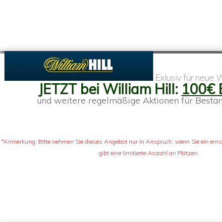
Exlusiv für neue 
JETZT bei William Hill:
100€ 
und weitere regelmäßige Aktionen für Besta
Jetzt bei williamhill anmelden
*Anmerkung: Bitte nehmen Sie dieses Angebot nur in Anspruch, wenn Sie ein erns
gibt eine limitierte Anzahl an Plätzen.