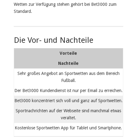
Wetten zur Verfügung stehen gehört bei Bet3000 zum
Standard.
Die Vor- und Nachteile
Vorteile
Nachteile
Sehr großes Angebot an Sportwetten aus dem Bereich
Fußball.
Der Bet3000 Kundendienst ist nur per Email zu erreichen.
Bet3000 konzentriert sich voll und ganz auf Sportwetten.
Sportnachrichten auf der Webseite sind manchmal etwas
veraltet.
Kostenlose Sportwetten App für Tablet und Smartphone.