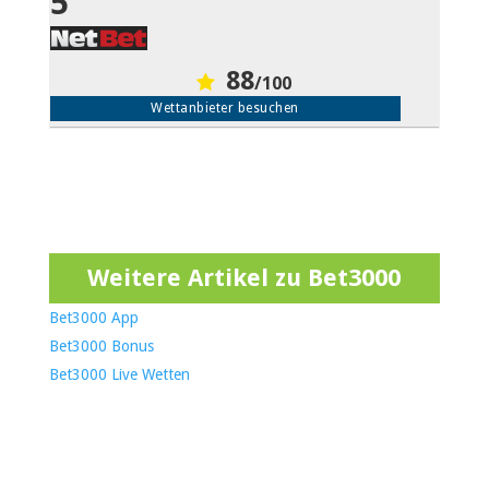
5
88
/100
Wettanbieter besuchen
Weitere Artikel zu Bet3000
Bet3000 App
Bet3000 Bonus
Bet3000 Live Wetten