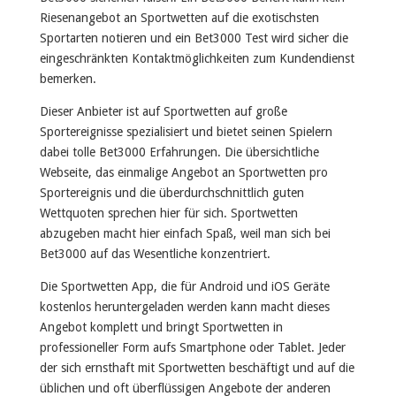
Riesenangebot an Sportwetten auf die exotischsten
Sportarten notieren und ein Bet3000 Test wird sicher die
eingeschränkten Kontaktmöglichkeiten zum Kundendienst
bemerken.
Dieser Anbieter ist auf Sportwetten auf große
Sportereignisse spezialisiert und bietet seinen Spielern
dabei tolle Bet3000 Erfahrungen. Die übersichtliche
Webseite, das einmalige Angebot an Sportwetten pro
Sportereignis und die überdurchschnittlich guten
Wettquoten sprechen hier für sich. Sportwetten
abzugeben macht hier einfach Spaß, weil man sich bei
Bet3000 auf das Wesentliche konzentriert.
Die Sportwetten App, die für Android und iOS Geräte
kostenlos heruntergeladen werden kann macht dieses
Angebot komplett und bringt Sportwetten in
professioneller Form aufs Smartphone oder Tablet. Jeder
der sich ernsthaft mit Sportwetten beschäftigt und auf die
üblichen und oft überflüssigen Angebote der anderen