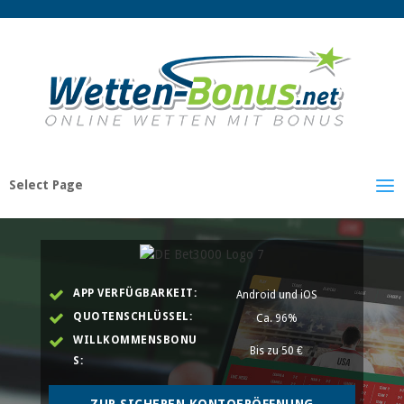
Select Page
APP VERFÜGBARKEIT:
Android und iOS
QUOTENSCHLÜSSEL:
Ca. 96%
WILLKOMMENSBONU
Bis zu 50 €
S: