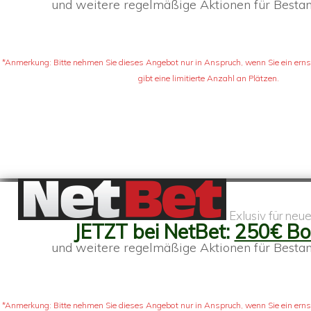
und weitere regelmäßige Aktionen für Besta
Jetzt bei bet-at-home anmelden
*Anmerkung: Bitte nehmen Sie dieses Angebot nur in Anspruch, wenn Sie ein erns
gibt eine limitierte Anzahl an Plätzen.
Exlusiv für ne
JETZT bei NetBet:
250€ Bo
und weitere regelmäßige Aktionen für Besta
Jetzt bei netbet anmelden
*Anmerkung: Bitte nehmen Sie dieses Angebot nur in Anspruch, wenn Sie ein erns