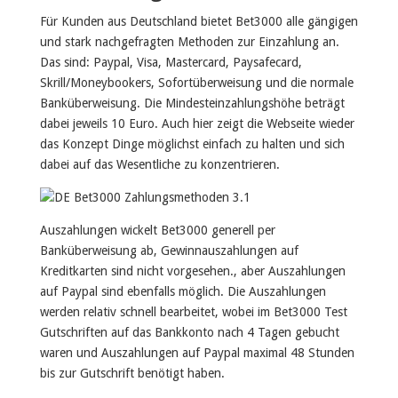
Für Kunden aus Deutschland bietet Bet3000 alle gängigen
und stark nachgefragten Methoden zur Einzahlung an.
Das sind: Paypal, Visa, Mastercard, Paysafecard,
Skrill/Moneybookers, Sofortüberweisung und die normale
Banküberweisung. Die Mindesteinzahlungshöhe beträgt
dabei jeweils 10 Euro. Auch hier zeigt die Webseite wieder
das Konzept Dinge möglichst einfach zu halten und sich
dabei auf das Wesentliche zu konzentrieren.
Auszahlungen wickelt Bet3000 generell per
Banküberweisung ab, Gewinnauszahlungen auf
Kreditkarten sind nicht vorgesehen., aber Auszahlungen
auf Paypal sind ebenfalls möglich. Die Auszahlungen
werden relativ schnell bearbeitet, wobei im Bet3000 Test
Gutschriften auf das Bankkonto nach 4 Tagen gebucht
waren und Auszahlungen auf Paypal maximal 48 Stunden
bis zur Gutschrift benötigt haben.