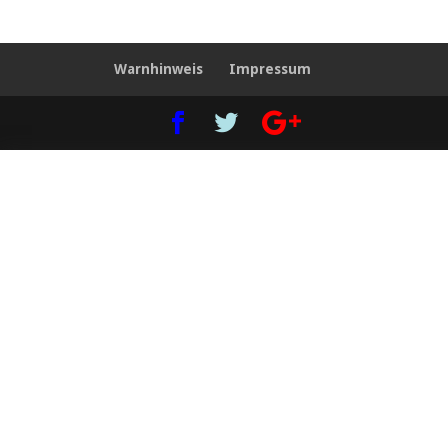
Warnhinweis
Impressum