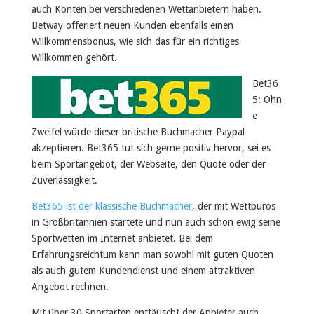
auch Konten bei verschiedenen Wettanbietern haben.
Betway offeriert neuen Kunden ebenfalls einen
Willkommensbonus, wie sich das für ein richtiges
Willkommen gehört.
Bet36
5:
Ohn
e
Zweifel würde dieser britische Buchmacher Paypal
akzeptieren. Bet365 tut sich gerne positiv hervor, sei es
beim Sportangebot, der Webseite, den Quote oder der
Zuverlässigkeit.
Bet365 ist der klassische Buchmacher
, der mit Wettbüros
in Großbritannien startete und nun auch schon ewig seine
Sportwetten im Internet anbietet. Bei dem
Erfahrungsreichtum kann man sowohl mit guten Quoten
als auch gutem Kundendienst und einem attraktiven
Angebot rechnen.
Mit über 30 Sportarten enttäuscht der Anbieter auch