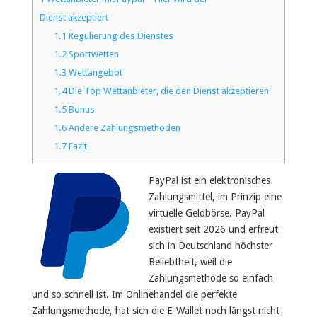
Dienst akzeptiert
1.1
Regulierung des Dienstes
1.2
Sportwetten
1.3
Wettangebot
1.4
Die Top Wettanbieter, die den Dienst akzeptieren
1.5
Bonus
1.6
Andere Zahlungsmethoden
1.7
Fazit
PayPal ist ein elektronisches
Zahlungsmittel, im Prinzip eine
virtuelle Geldbörse. PayPal
existiert seit 2026 und erfreut
sich in Deutschland höchster
Beliebtheit, weil die
Zahlungsmethode so einfach
und so schnell ist. Im Onlinehandel die perfekte
Zahlungsmethode, hat sich die E-Wallet noch längst nicht