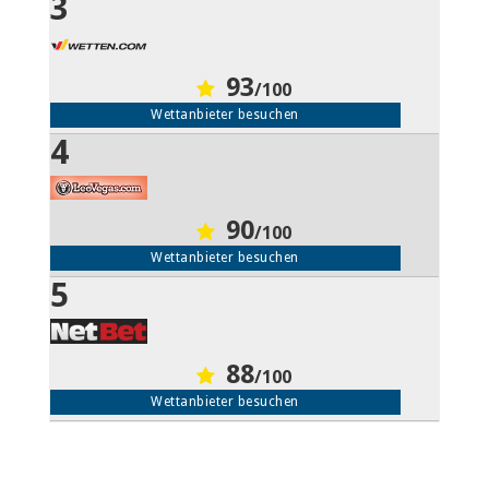
3
93
/100
Wettanbieter besuchen
4
90
/100
Wettanbieter besuchen
5
88
/100
Wettanbieter besuchen