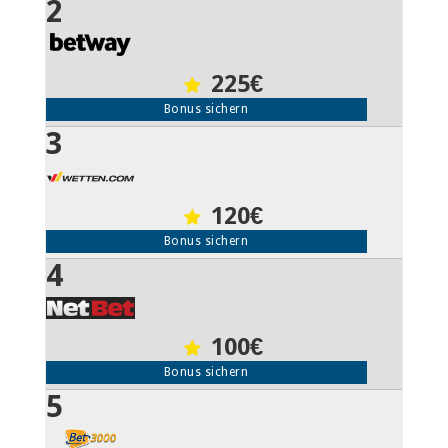
2
225€
Bonus sichern
3
120€
Bonus sichern
4
100€
Bonus sichern
5