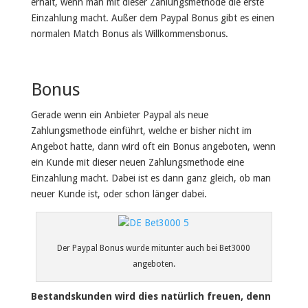
erhält, wenn man mit dieser Zahlungsmethode die erste
Einzahlung macht. Außer dem Paypal Bonus gibt es einen
normalen Match Bonus als Willkommensbonus.
Bonus
Gerade wenn ein Anbieter Paypal als neue
Zahlungsmethode einführt, welche er bisher nicht im
Angebot hatte, dann wird oft ein Bonus angeboten, wenn
ein Kunde mit dieser neuen Zahlungsmethode eine
Einzahlung macht. Dabei ist es dann ganz gleich, ob man
neuer Kunde ist, oder schon länger dabei.
Der Paypal Bonus wurde mitunter auch bei Bet3000
angeboten.
Bestandskunden wird dies natürlich freuen, denn