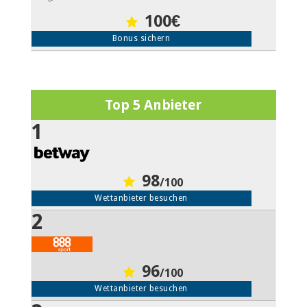
100€
Bonus sichern
Top 5 Anbieter
1
98
/100
Wettanbieter besuchen
2
96
/100
Wettanbieter besuchen