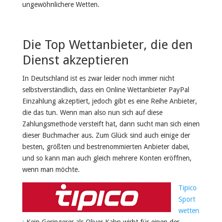
ungewöhnlichere Wetten.
Die Top Wettanbieter, die den
Dienst akzeptieren
In Deutschland ist es zwar leider noch immer nicht
selbstverständlich, dass ein Online Wettanbieter PayPal
Einzahlung akzeptiert, jedoch gibt es eine Reihe Anbieter,
die das tun. Wenn man also nun sich auf diese
Zahlungsmethode versteift hat, dann sucht man sich einen
dieser Buchmacher aus. Zum Glück sind auch einige der
besten, größten und bestrenommierten Anbieter dabei,
und so kann man auch gleich mehrere Konten eröffnen,
wenn man möchte.
Tipico
Sport
wetten
:
Kein Geringerer als Oliver Kahn wirbt für einen der