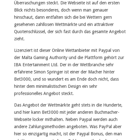
Überraschungen steckt. Die Webseite ist auf den ersten
Blick nichts besonderes, doch wenn man genauer
hinschaut, dann entfalten sich die bei Wettern gern
gesehenen zahllosen Wettmärkte und ein attraktiver
Quotenschlüssel, der sich fast durch das gesamte Angebot
zieht.
Lizenziert ist dieser Online Wettanbieter mit Paypal von
der Malta Gaming Authority und die Plattform gehört zur
IBA Entertainment Ltd. Der in der Wettbranche sehr
erfahrene Simon Springer ist einer der Macher hinter
Bet3000, und so wundert es am Ende doch nicht, dass
hinter dem minimalistischen Design ein sehr
professionelles Angebot steckt.
Das Angebot der Wettmärkte geht stets in die Hunderte,
und hier kann Bet3000 mit jeder anderen Buchmacher-
Webseite locker mithalten. Neben Paypal werden auch
andere Zahlungsmethoden angeboten. Was PayPal aber
hier so einzigartig macht, ist der Paypal Bonus, den man