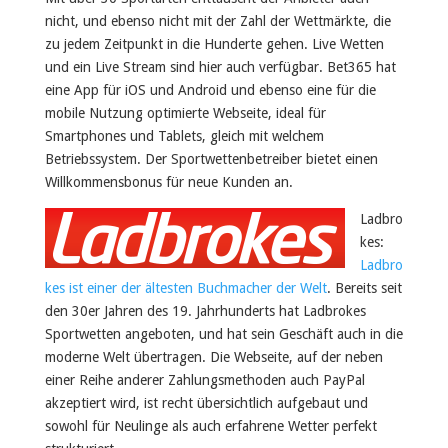
nicht, und ebenso nicht mit der Zahl der Wettmärkte, die
zu jedem Zeitpunkt in die Hunderte gehen. Live Wetten
und ein Live Stream sind hier auch verfügbar. Bet365 hat
eine App für iOS und Android und ebenso eine für die
mobile Nutzung optimierte Webseite, ideal für
Smartphones und Tablets, gleich mit welchem
Betriebssystem. Der Sportwettenbetreiber bietet einen
Willkommensbonus für neue Kunden an.
Ladbro
kes:
Ladbro
kes ist einer der ältesten Buchmacher der Welt
. Bereits seit
den 30er Jahren des 19. Jahrhunderts hat Ladbrokes
Sportwetten angeboten, und hat sein Geschäft auch in die
moderne Welt übertragen. Die Webseite, auf der neben
einer Reihe anderer Zahlungsmethoden auch PayPal
akzeptiert wird, ist recht übersichtlich aufgebaut und
sowohl für Neulinge als auch erfahrene Wetter perfekt